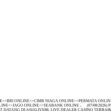
NE<>BRI ONLINE<>CIMB NIAGA ONLINE<>PERMATA ONL
NLINE<>JAGO ONLINE<>SEABANK ONLINE ..
(07/08/2026)
P
 DATANG DI ASIALIVE88, LIVE DEALER CASINO TERBAIK 