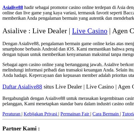
Asialive88
hadir sebagai promotor casino online terdepan di Asia 
online dan live game yang kaya variasi, termasuk favorit seperti Bacca
memberikan Anda pengalaman bermain yang autentik dan mendebark
Asialive : Live Dealer |
Live Casino
| Agen C
Dengan Asialive88, pengalaman bermain game online kelas atas menja
smartphone berbasis Android dan iOS. Kami memastikan bahwa pengal
dengan tujuan untuk memberikan kenyamanan maksimal tanpa meng
Sebagai agen casino online yang bertanggung jawab, Asialive berk
melindungi informasi pribadi dan transaksi keuangan Anda. Selain 
Anda hadapi. Kepercayaan dan kepuasan member adalah prioritas utam
Daftar Asialive88
situs Live Dealer | Live Casino | Agen
Bergabunglah dengan Asialive88 untuk merasakan kegembiraan casino
pelanggan, Kami menetapkan standar baru dalam industri casino onl
Peraturan
|
Kebijakan Privasi
|
Permainan Fair
|
Cara Bermain
|
Tutori
Partner Kami :