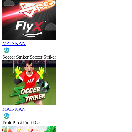
MAINKAN
Soccer Striker
Soccer Striker
MAINKAN
Fruit Blast
Fruit Blast