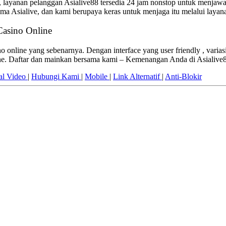
itu, layanan pelanggan Asialive88 tersedia 24 jam nonstop untuk menj
a Asialive, dan kami berupaya keras untuk menjaga itu melalui layana
 Casino Online
 online yang sebenarnya. Dengan interface yang user friendly , varia
ine. Daftar dan mainkan bersama kami – Kemenangan Anda di Asialive
al Video
|
Hubungi Kami
|
Mobile
|
Link Alternatif
|
Anti-Blokir