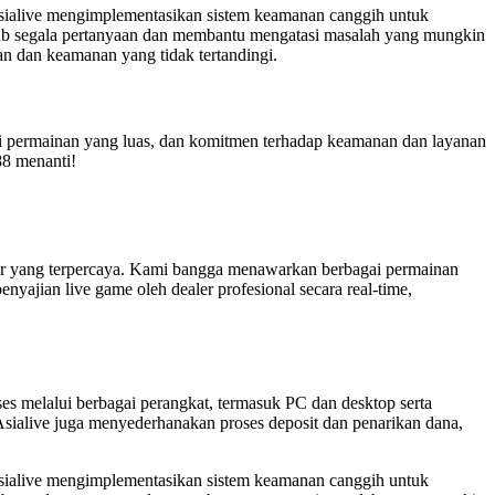
sialive mengimplementasikan sistem keamanan canggih untuk
awab segala pertanyaan dan membantu mengatasi masalah yang mungkin
n dan keamanan yang tidak tertandingi.
si permainan yang luas, dan komitmen terhadap keamanan dan layanan
88 menanti!
aler yang terpercaya. Kami bangga menawarkan berbagai permainan
enyajian live game oleh dealer profesional secara real-time,
es melalui berbagai perangkat, termasuk PC dan desktop serta
sialive juga menyederhanakan proses deposit dan penarikan dana,
sialive mengimplementasikan sistem keamanan canggih untuk