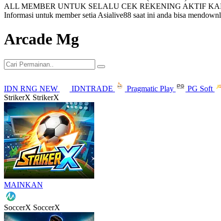
ALL MEMBER UNTUK SELALU CEK REKENING AKTIF KAM
Informasi untuk member setia Asialive88 saat ini anda bisa mendownl
Arcade Mg
IDN RNG
NEW
IDNTRADE
Pragmatic Play
PG Soft
StrikerX
StrikerX
MAINKAN
SoccerX
SoccerX