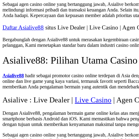
Sebagai agen casino online yang bertanggung jawab, Asialive berk
melindungi informasi pribadi dan transaksi keuangan Anda. Selain 
Anda hadapi. Kepercayaan dan kepuasan member adalah prioritas utam
Daftar Asialive88
situs Live Dealer | Live Casino | Agen
Bergabunglah dengan Asialive88 untuk merasakan kegembiraan casino
pelanggan, Kami menetapkan standar baru dalam industri casino onl
Asialive88: Pilihan Utama Casino
Asialive88
hadir sebagai promotor casino online terdepan di Asia 
online dan live game yang kaya variasi, termasuk favorit seperti Bacca
memberikan Anda pengalaman bermain yang autentik dan mendebark
Asialive : Live Dealer |
Live Casino
| Agen C
Dengan Asialive88, pengalaman bermain game online kelas atas menja
smartphone berbasis Android dan iOS. Kami memastikan bahwa pengal
dengan tujuan untuk memberikan kenyamanan maksimal tanpa meng
Sebagai agen casino online yang bertanggung jawab, Asialive berk