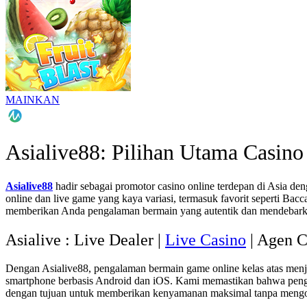
MAINKAN
Asialive88: Pilihan Utama Casino
Asialive88
hadir sebagai promotor casino online terdepan di Asia 
online dan live game yang kaya variasi, termasuk favorit seperti Bacca
memberikan Anda pengalaman bermain yang autentik dan mendebark
Asialive : Live Dealer |
Live Casino
| Agen C
Dengan Asialive88, pengalaman bermain game online kelas atas menja
smartphone berbasis Android dan iOS. Kami memastikan bahwa pengal
dengan tujuan untuk memberikan kenyamanan maksimal tanpa meng