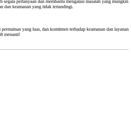
awab segala pertanyaan dan membantu mengatasi masalah yang mungkin
n dan keamanan yang tidak tertandingi.
si permainan yang luas, dan komitmen terhadap keamanan dan layanan
88 menanti!